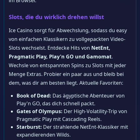
im Browser.
Slots, die du wirklich drehen willst
Ice Casino sorgt für Abwechslung, sodass du easy
von einfachen Klassikern zu vollgepackten Video-
Slots wechselst. Entdecke Hits von
NetEnt,
Pragmatic Play, Play'n GO und Gamomat
.
Wechsle von entspannten Spins zu Slots mit jeder
Menge Extras. Probier ein paar aus und bleib bei
dem, was dir am besten liegt. Aktuelle Favoriten:
Book of Dead:
Das ägyptische Abenteuer von
Play'n GO, das dich schnell packt.
Gates of Olympus:
Der High-Volatility-Trip von
Pragmatic Play mit Cascading Reels.
Starburst:
Der strahlende NetEnt-Klassiker mit
expandierenden Wilds.