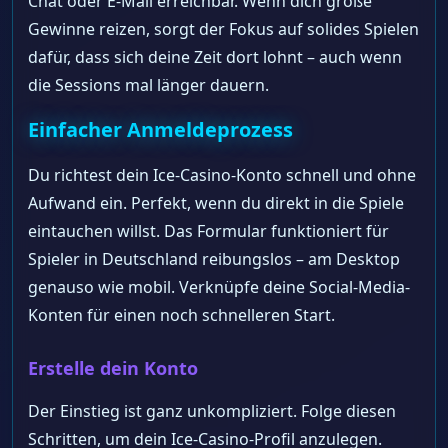
Chat oder E-Mail erreichbar. Wenn dich große
Gewinne reizen, sorgt der Fokus auf solides Spielen
dafür, dass sich deine Zeit dort lohnt – auch wenn
die Sessions mal länger dauern.
Einfacher Anmeldeprozess
Du richtest dein Ice-Casino-Konto schnell und ohne
Aufwand ein. Perfekt, wenn du direkt in die Spiele
eintauchen willst. Das Formular funktioniert für
Spieler in Deutschland reibungslos – am Desktop
genauso wie mobil. Verknüpfe deine Social-Media-
Konten für einen noch schnelleren Start.
Erstelle dein Konto
Der Einstieg ist ganz unkompliziert. Folge diesen
Schritten, um dein Ice-Casino-Profil anzulegen.