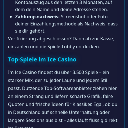
Kontoauszug aus den letzten 3 Monaten, auf
dem dein Name und deine Adresse stehen.
Zahlungsnachweis:
Screenshot oder Foto
deiner Einzahlungsmethode als Nachweis, dass
sie dir gehört.
Verifizierung abgeschlossen? Dann ab zur Kasse,
einzahlen und die Spiele-Lobby entdecken.
Top-Spiele im Ice Casino
Im Ice Casino findest du über 3.500 Spiele – ein
starker Mix, der zu jeder Laune und jedem Stil
passt. Dutzende Top-Softwareanbieter ziehen hier
an einem Strang und liefern scharfe Grafik, faire
Quoten und frische Ideen für Klassiker. Egal, ob du
in Deutschland auf schnelle Unterhaltung oder
längere Sessions aus bist – alles läuft flüssig direkt