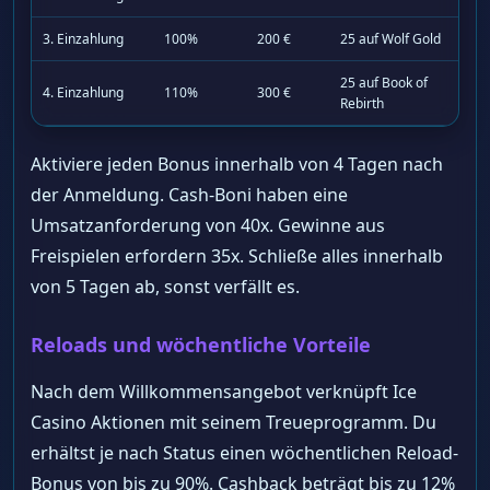
3. Einzahlung
100%
200 €
25 auf Wolf Gold
25 auf Book of
4. Einzahlung
110%
300 €
Rebirth
Aktiviere jeden Bonus innerhalb von 4 Tagen nach
der Anmeldung. Cash-Boni haben eine
Umsatzanforderung von 40x. Gewinne aus
Freispielen erfordern 35x. Schließe alles innerhalb
von 5 Tagen ab, sonst verfällt es.
Reloads und wöchentliche Vorteile
Nach dem Willkommensangebot verknüpft Ice
Casino Aktionen mit seinem Treueprogramm. Du
erhältst je nach Status einen wöchentlichen Reload-
Bonus von bis zu 90%. Cashback beträgt bis zu 12%