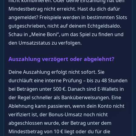
nicht kombinieren. Oder deine Einzahlung hat den
Mindestbetrag nicht erreicht. Hast du dich dafür
angemeldet? Freispiele werden in bestimmten Slots
gutgeschrieben, nicht auf deinem Echtgeldsaldo.
Schau in „Meine Boni“, um das Spiel zu finden und
den Umsatzstatus zu verfolgen.
Auszahlung verzögert oder abgelehnt?
Deine Auszahlung erfolgt nicht sofort. Sie
durchläuft eine interne Prüfung – bis zu 48 Stunden
bei Beträgen unter 500 €. Danach sind E-Wallets in
der Regel schneller als Banküberweisungen. Eine
Ablehnung kann passieren, wenn dein Konto nicht
verifiziert ist, der Bonus-Umsatz noch nicht
abgeschlossen wurde, der Betrag unter dem
Mindestbetrag von 10 € liegt oder du für die