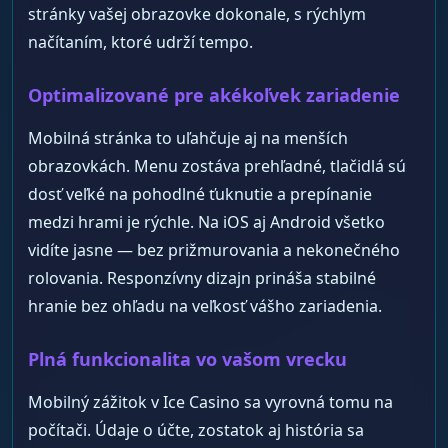
stránky vašej obrazovke dokonale, s rýchlym
načítaním, ktoré udrží tempo.
Optimalizované pre akékoľvek zariadenie
Mobilná stránka to uľahčuje aj na menších
obrazovkách. Menu zostáva prehľadné, tlačidlá sú
dosť veľké na pohodlné ťuknutie a prepínanie
medzi hrami je rýchle. Na iOS aj Android všetko
vidíte jasne — bez prižmurovania a nekonečného
rolovania. Responzívny dizajn prináša stabilné
hranie bez ohľadu na veľkosť vášho zariadenia.
Plná funkcionalita vo vašom vrecku
Mobilný zážitok v Ice Casino sa vyrovná tomu na
počítači. Údaje o účte, zostatok aj história sa