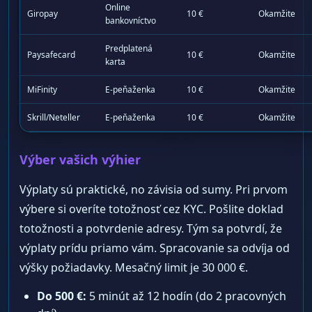
Online
Giropay
10 €
Okamžite
bankovníctvo
Predplatená
Paysafecard
10 €
Okamžite
karta
MiFinity
E-peňaženka
10 €
Okamžite
Skrill/Neteller
E-peňaženka
10 €
Okamžite
Výber vašich výhier
Výplaty sú praktické, no závisia od sumy. Pri prvom
výbere si overíte totožnosť cez KYC. Pošlite doklad
totožnosti a potvrdenie adresy. Tým sa potvrdí, že
výplaty prídu priamo vám. Spracovanie sa odvíja od
výšky požiadavky. Mesačný limit je 30 000 €.
Do 500 €:
5 minút až 12 hodín (do 2 pracovných