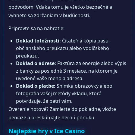
podvodom. Vďaka tomu je všetko bezpečné a
vyhnete sa zdržaniam v budúcnosti.
Pripravte sa na nahratie:
Doklad totožnosti:
Čitateľná kópia pasu,
občianskeho preukazu alebo vodičského
preukazu.
Doklad o adrese:
Faktúra za energie alebo výpis
z banky za posledné 3 mesiace, na ktorom je
uvedené vaše meno a adresa.
Doklad o platbe:
Snímka obrazovky alebo
fotografia vašej metódy vkladu, ktorá
potvrdzuje, že patrí vám.
Overenie hotové? Zamierte do pokladne, vložte
peniaze a preskúmajte hernú ponuku.
Najlepšie hry v Ice Casino