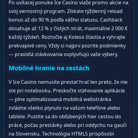
Po uvítacej ponuke Ice Casino viaže promo akcie na
svoj vernostný program. Získate týždenný reload
bonus až do 90 % podľa vášho statusu. Cashback
dosahuje až 12 % z čistých strát, maximálne 2 000 €
každý týždeň. Roztočte aj Koleso šťastia a vyhrajte
prekvapivé ceny. Vždy si najprv pozrite podmienky
— pravidlá stávkovania ovplyvňujú vaše výbery.
Mobilné hranie na cestách
V Ice Casino nemusíte prestať hrať len preto, že nie
ste pri notebooku. Preskočte sťahovanie aplikácie
— plne optimalizovaná mobilná webstránka
zvládne všetko plynulo na vašom telefóne alebo
tablete. Pustite sa do obľúbených hier cestou do
práce, počas prestávky alebo pri oddychu na gauči
na Slovensku. Technológia HTML5 prispôsobí