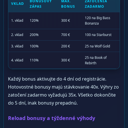
BONUSOVÝ
MAX.
ZATOČENIA
VKLAD
ZÁPAS
BONUS
ZADARMO
120 na Big Bass
1. vklad
120%
300 €
Bonanza
2. vklad
200%
700 €
100 na Starburst
3. vklad
100%
200 €
25 na Wolf Gold
25 na Book of
4. vklad
110%
300 €
Rebirth
Každý bonus aktivujte do 4 dní od registrácie.
Hotovostné bonusy majú stávkovanie 40x. Výhry zo
zatočení zadarmo vyžadujú 35x. Všetko dokončite
do 5 dní, inak bonusy prepadnú.
Reload bonusy a týždenné výhody