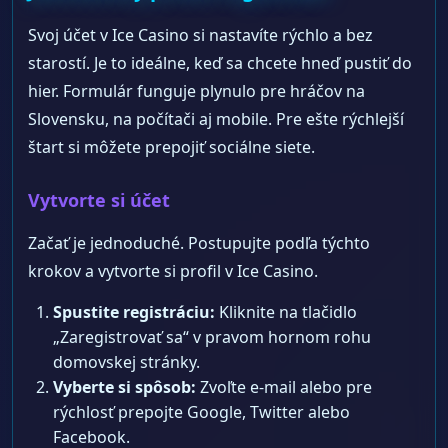
Svoj účet v Ice Casino si nastavíte rýchlo a bez
starostí. Je to ideálne, keď sa chcete hneď pustiť do
hier. Formulár funguje plynulo pre hráčov na
Slovensku, na počítači aj mobile. Pre ešte rýchlejší
štart si môžete prepojiť sociálne siete.
Vytvorte si účet
Začať je jednoduché. Postupujte podľa týchto
krokov a vytvorte si profil v Ice Casino.
Spustite registráciu:
Kliknite na tlačidlo
„Zaregistrovať sa“ v pravom hornom rohu
domovskej stránky.
Vyberte si spôsob:
Zvoľte e-mail alebo pre
rýchlosť prepojte Google, Twitter alebo
Facebook.