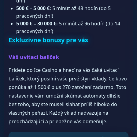
dní)
500 € – 5 000 €:
5 minút až 48 hodín (do 5
pracovných dní)
5 000 € – 30 000 €:
5 minút až 96 hodín (do 14
pracovných dní)
Exkluzívne bonusy pre vás
Váš uvítací balíček
Prídete do Ice Casino a hneď na vás čaká uvítací
balíček, ktorý posilní vaše prvé štyri vklady. Celkovo
ponúka až 1 500 € plus 270 zatočení zadarmo. Toto
nastavenie vám umožní skúmať automaty dlhšie
bez toho, aby ste museli siahať príliš hlboko do
vlastných peňazí. Každý vklad nadväzuje na
predchádzajúci a priebežne vás odmeňuje.