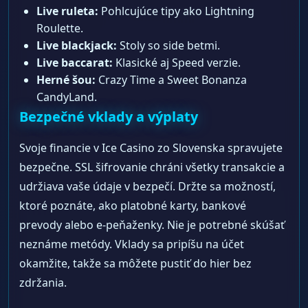
Live ruleta:
Pohlcujúce tipy ako Lightning
Roulette.
Live blackjack:
Stoly so side betmi.
Live baccarat:
Klasické aj Speed verzie.
Herné šou:
Crazy Time a Sweet Bonanza
CandyLand.
Bezpečné vklady a výplaty
Svoje financie v Ice Casino zo Slovenska spravujete
bezpečne. SSL šifrovanie chráni všetky transakcie a
udržiava vaše údaje v bezpečí. Držte sa možností,
ktoré poznáte, ako platobné karty, bankové
prevody alebo e-peňaženky. Nie je potrebné skúšať
neznáme metódy. Vklady sa pripíšu na účet
okamžite, takže sa môžete pustiť do hier bez
zdržania.