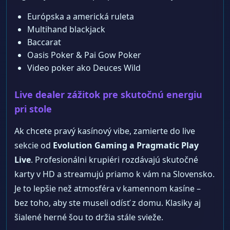
Európska a americká ruleta
Multihand blackjack
Baccarat
Oasis Poker & Pai Gow Poker
Video poker ako Deuces Wild
Live dealer zážitok pre skutočnú energiu
pri stole
Ak chcete pravý kasínový vibe, zamierte do live
sekcie od
Evolution Gaming a Pragmatic Play
Live
. Profesionálni krupiéri rozdávajú skutočné
karty v HD a streamujú priamo k vám na Slovensko.
Je to lepšie než atmosféra v kamennom kasíne –
bez toho, aby ste museli odísť z domu. Klasiky aj
šialené herné šou to držia stále svieže.